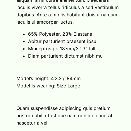
aliquam a mi curae elementum. Maecenas
iaculis viverra tellus ridiculus a sed vestibulum
dapibus. Ante a mollis habitant duis urna cum
iaculis ullamcorper luctus.
65% Polyester, 23% Elastane
Abitur parturient praesent ipsu
Minceptos pri 187cm/3’1.3″ tall
Diam parturient dictumst nibh mu
Model’s height: 4’2.2”/184 cm
Model is wearing: Size Large
Quam suspendisse adipiscing quis pretium
nostra cubilia tristique nam non ac placerat
nascetur a vel.